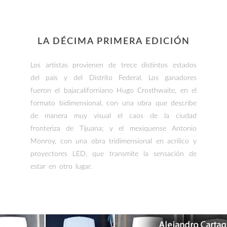
LA DÉCIMA PRIMERA EDICIÓN
Los artistas provienen de trece distintos estados
del país y del Distrito Federal. Los ganadores
fueron el bajacaliforniano Hugo Crosthwaite, en el
formato bidimensional, con una obra que describe
de manera muy visual el caos de la ciudad
fronteriza de Tijuana; y el mexiquense Antonio
Monroy, con una obra tridimensional en acrílico y
proyectores LED, que transmite la sensación de
estar en otro lugar.