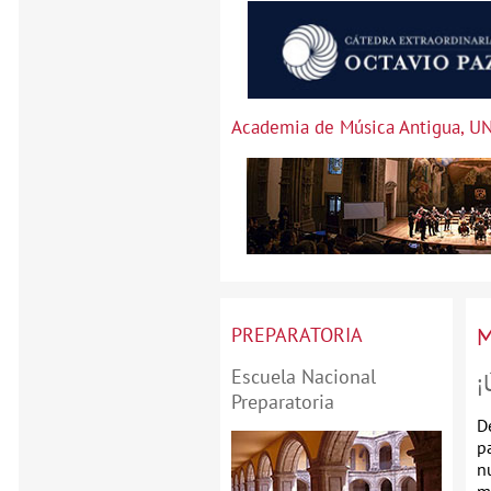
Academia de Música Antigua, U
PREPARATORIA
M
Escuela Nacional
¡
Preparatoria
D
p
n
m